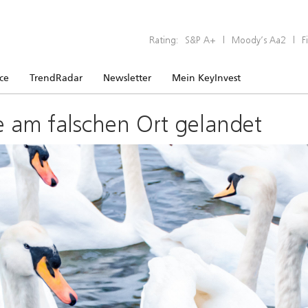
Rating:
S&P A+
|
Moody’s Aa2
|
F
ice
TrendRadar
Newsletter
Mein KeyInvest
e am falschen Ort gelandet