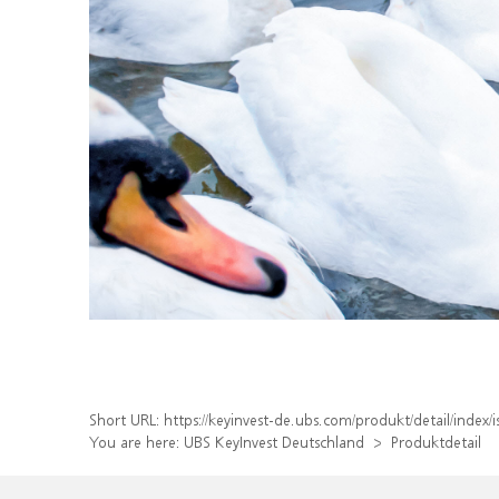
Short URL:
https://keyinvest-de.ubs.com/produkt/detail/inde
You are here:
UBS KeyInvest Deutschland
Produktdetail