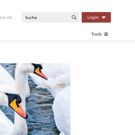
itch AA
Login
Tools