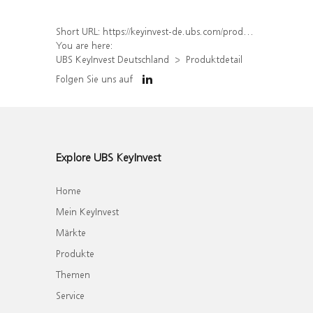
Short URL:
https://keyinvest-de.ubs.com/produkt/detail/index/isin/DE000WA1CP56
You are here:
UBS KeyInvest Deutschland
Produktdetail
Folgen Sie uns auf
Explore UBS KeyInvest
Home
Mein KeyInvest
Märkte
Produkte
Themen
Service