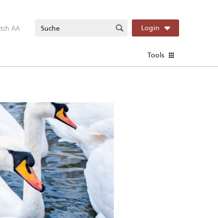
itch AA
Login
Tools