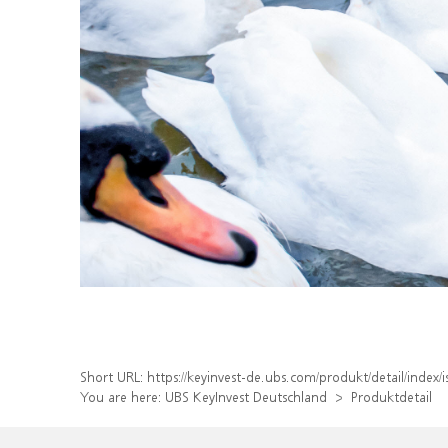
Short URL:
https://keyinvest-de.ubs.com/produkt/detail/inde
You are here:
UBS KeyInvest Deutschland
Produktdetail