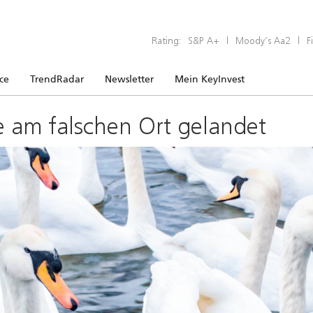
Rating:
S&P A+
|
Moody’s Aa2
|
F
ice
TrendRadar
Newsletter
Mein KeyInvest
e am falschen Ort gelandet