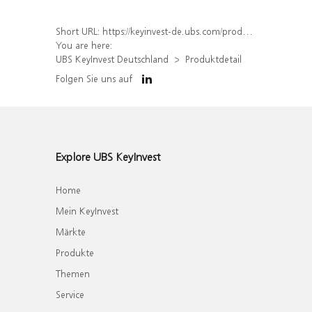
Short URL:
https://keyinvest-de.ubs.com/produkt/detail/index/isin/DE000WA1BAQ3
You are here:
UBS KeyInvest Deutschland
Produktdetail
Folgen Sie uns auf
Explore UBS KeyInvest
Home
Mein KeyInvest
Märkte
Produkte
Themen
Service