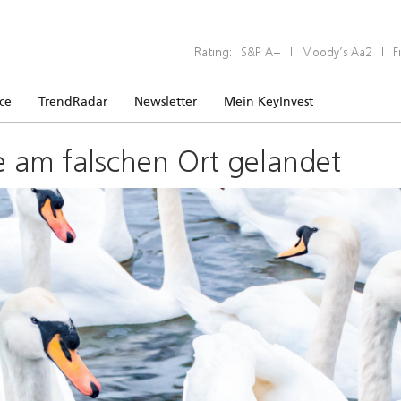
Rating:
S&P A+
|
Moody’s Aa2
|
F
ice
TrendRadar
Newsletter
Mein KeyInvest
e am falschen Ort gelandet