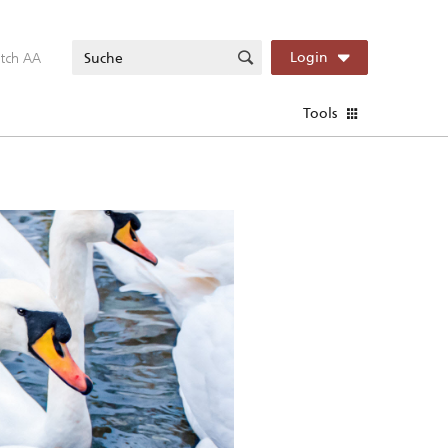
itch AA
Login
Tools