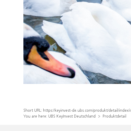
Short URL:
https://keyinvest-de.ubs.com/produkt/detail/inde
You are here:
UBS KeyInvest Deutschland
Produktdetail