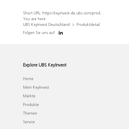
Short URL:
https://keyinvest-de.ubs.com/produkt/detail/index/isin/DE000WA198R9
You are here:
UBS KeyInvest Deutschland
Produktdetail
Folgen Sie uns auf
Explore UBS KeyInvest
Home
Mein KeyInvest
Märkte
Produkte
Themen
Service