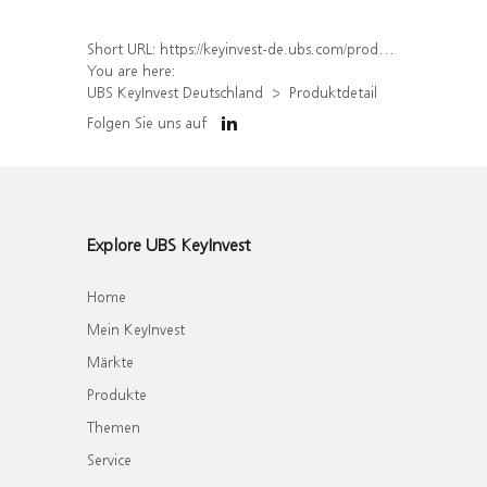
Short URL:
https://keyinvest-de.ubs.com/produkt/detail/index/isin/DE000WA18JD6
You are here:
UBS KeyInvest Deutschland
Produktdetail
Folgen Sie uns auf
Explore UBS KeyInvest
Home
Mein KeyInvest
Märkte
Produkte
Themen
Service