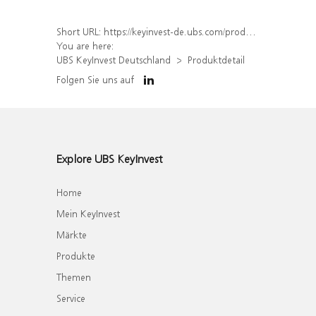
Short URL:
https://keyinvest-de.ubs.com/produkt/detail/index/isin/DE000WA15SZ6
You are here:
UBS KeyInvest Deutschland
Produktdetail
Folgen Sie uns auf
Explore UBS KeyInvest
Home
Mein KeyInvest
Märkte
Produkte
Themen
Service