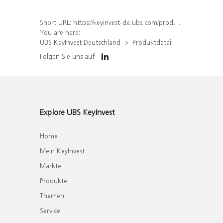
Short URL:
https://keyinvest-de.ubs.com/produkt/detail/index/isin/DE000WA13BR4
You are here:
UBS KeyInvest Deutschland
Produktdetail
Folgen Sie uns auf
Explore UBS KeyInvest
Home
Mein KeyInvest
Märkte
Produkte
Themen
Service