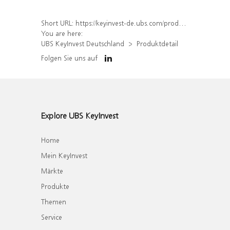
Short URL:
https://keyinvest-de.ubs.com/produkt/detail/index/isin/DE000WA10RE4
You are here:
UBS KeyInvest Deutschland
Produktdetail
Folgen Sie uns auf
Explore UBS KeyInvest
Home
Mein KeyInvest
Märkte
Produkte
Themen
Service