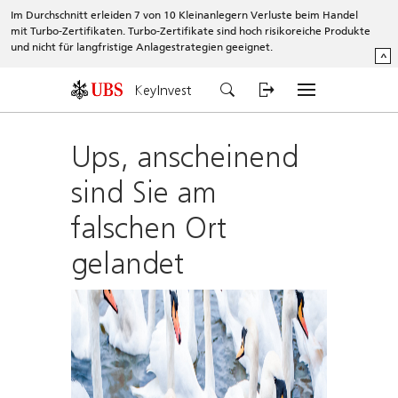
Im Durchschnitt erleiden 7 von 10 Kleinanlegern Verluste beim Handel
mit Turbo-Zertifikaten. Turbo-Zertifikate sind hoch risikoreiche Produkte
und nicht für langfristige Anlagestrategien geeignet.
^
KeyInvest
Ups, anscheinend
sind Sie am
falschen Ort
gelandet