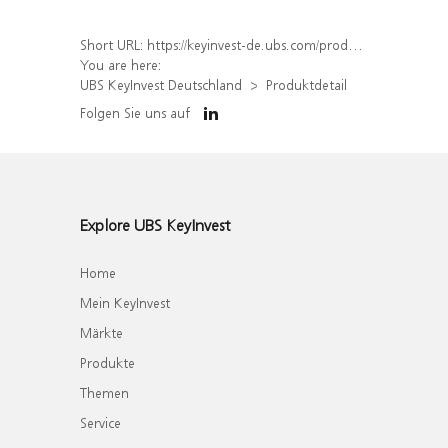
Short URL:
https://keyinvest-de.ubs.com/produkt/detail/index/isin/DE000WA107Y6
You are here:
UBS KeyInvest Deutschland
Produktdetail
Folgen Sie uns auf
Explore UBS KeyInvest
Home
Mein KeyInvest
Märkte
Produkte
Themen
Service