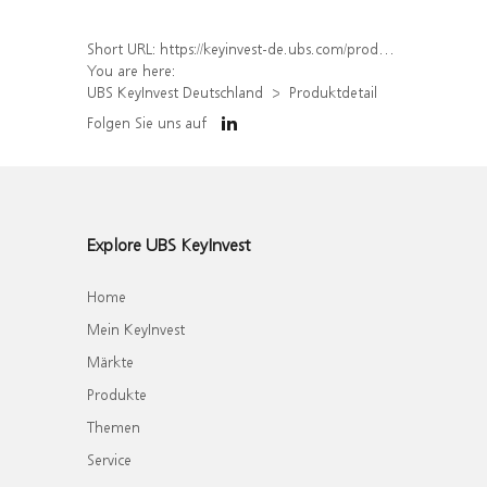
Short URL:
https://keyinvest-de.ubs.com/produkt/detail/index/isin/DE000WA0ZWM7
You are here:
UBS KeyInvest Deutschland
Produktdetail
Folgen Sie uns auf
Explore UBS KeyInvest
Home
Mein KeyInvest
Märkte
Produkte
Themen
Service