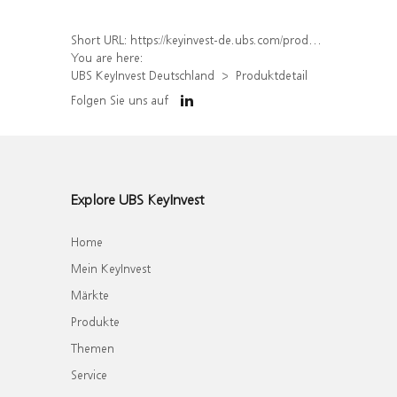
Short URL:
https://keyinvest-de.ubs.com/produkt/detail/index/isin/DE000WA0ZSS2
You are here:
UBS KeyInvest Deutschland
Produktdetail
Folgen Sie uns auf
Explore UBS KeyInvest
Home
Mein KeyInvest
Märkte
Produkte
Themen
Service