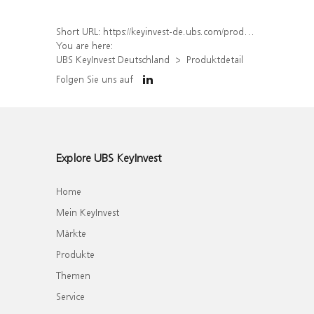
Short URL:
https://keyinvest-de.ubs.com/produkt/detail/index/isin/DE000WA0YZM3
You are here:
UBS KeyInvest Deutschland
Produktdetail
Folgen Sie uns auf
Explore UBS KeyInvest
Home
Mein KeyInvest
Märkte
Produkte
Themen
Service