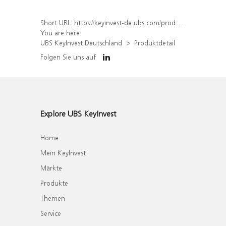
Short URL:
https://keyinvest-de.ubs.com/produkt/detail/index/isin/DE000WA0T8E2
You are here:
UBS KeyInvest Deutschland
Produktdetail
Folgen Sie uns auf
Explore UBS KeyInvest
Home
Mein KeyInvest
Märkte
Produkte
Themen
Service