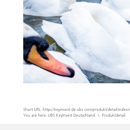
Short URL:
https://keyinvest-de.ubs.com/produkt/detail/inde
You are here:
UBS KeyInvest Deutschland
Produktdetail