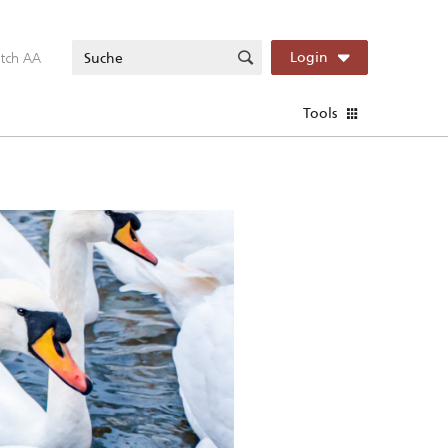
itch AA
Login
Tools