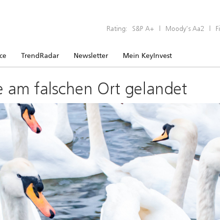
Rating:
S&P A+
|
Moody’s Aa2
|
F
ice
TrendRadar
Newsletter
Mein KeyInvest
e am falschen Ort gelandet