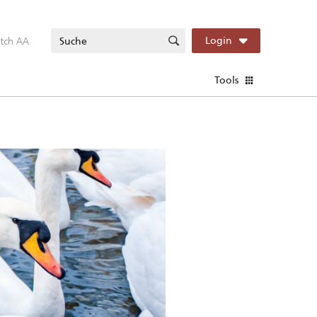
itch AA
Login
Tools