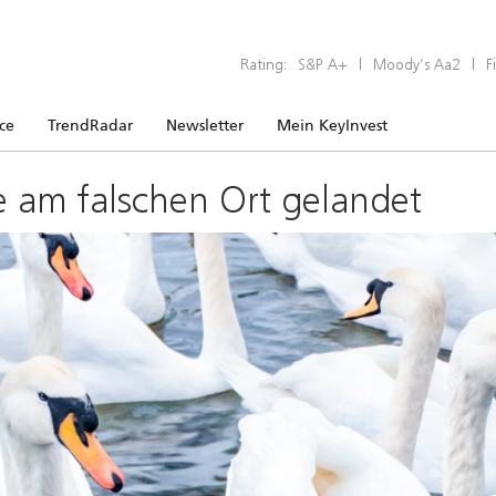
Rating:
S&P A+
|
Moody’s Aa2
|
F
ice
TrendRadar
Newsletter
Mein KeyInvest
e am falschen Ort gelandet