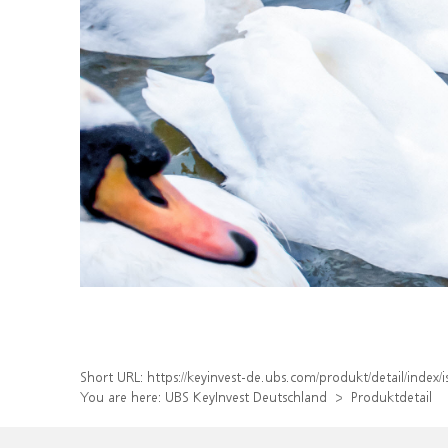
Short URL:
https://keyinvest-de.ubs.com/produkt/detail/inde
You are here:
UBS KeyInvest Deutschland
Produktdetail