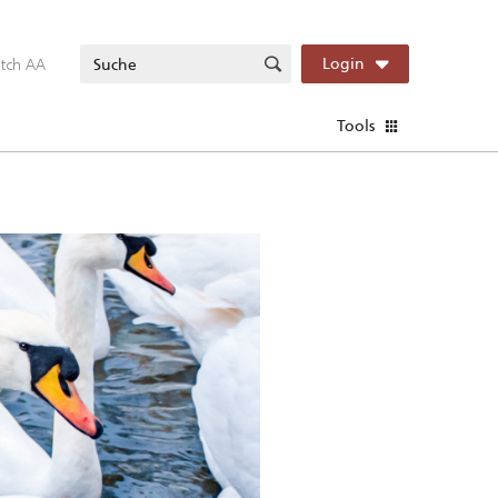
itch AA
Login
Tools