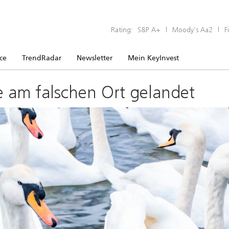
Rating:
S&P A+
|
Moody’s Aa2
|
F
ice
TrendRadar
Newsletter
Mein KeyInvest
e am falschen Ort gelandet