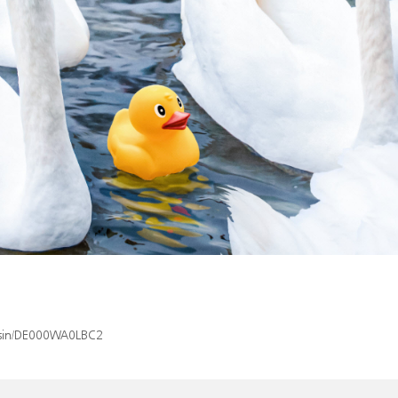
x/isin/DE000WA0LBC2