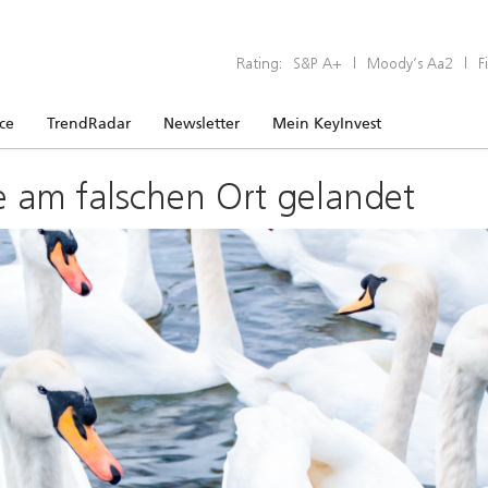
Rating:
S&P A+
|
Moody’s Aa2
|
F
ice
TrendRadar
Newsletter
Mein KeyInvest
e am falschen Ort gelandet