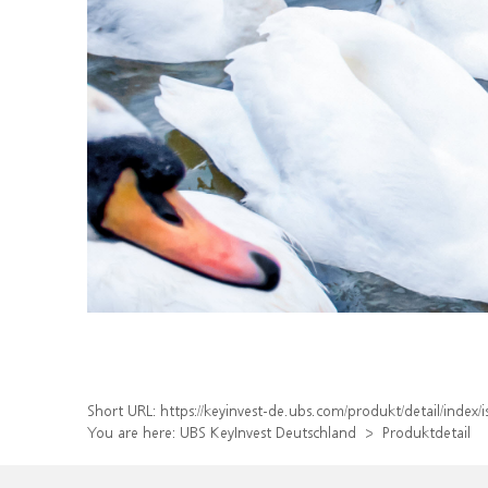
Short URL:
https://keyinvest-de.ubs.com/produkt/detail/inde
You are here:
UBS KeyInvest Deutschland
Produktdetail