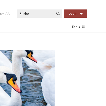
itch AA
Login
Tools