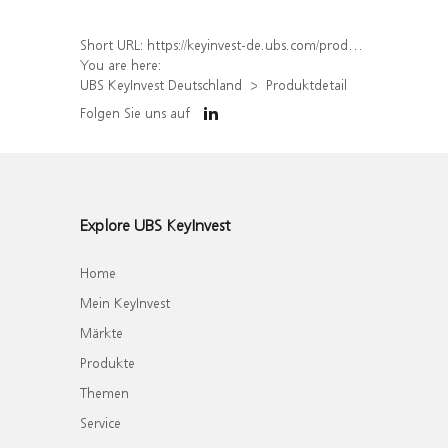
Short URL:
https://keyinvest-de.ubs.com/produkt/detail/index/isin/DE000WA0H826
You are here:
UBS KeyInvest Deutschland
Produktdetail
Folgen Sie uns auf
Explore UBS KeyInvest
Home
Mein KeyInvest
Märkte
Produkte
Themen
Service