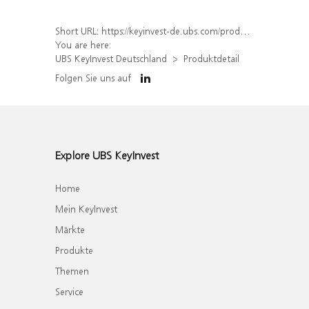
Short URL:
https://keyinvest-de.ubs.com/produkt/detail/index/isin/DE000WA0FNM8
You are here:
UBS KeyInvest Deutschland
Produktdetail
Folgen Sie uns auf
Explore UBS KeyInvest
Home
Mein KeyInvest
Märkte
Produkte
Themen
Service