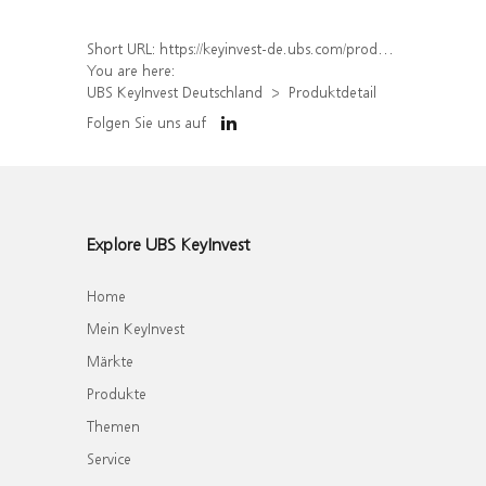
Short URL:
https://keyinvest-de.ubs.com/produkt/detail/index/isin/DE000WA0E5Q9
You are here:
UBS KeyInvest Deutschland
Produktdetail
Folgen Sie uns auf
Explore UBS KeyInvest
Home
Mein KeyInvest
Märkte
Produkte
Themen
Service