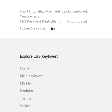
Short URL:
https://keyinvest-de.ubs.com/produkt/detail/index/isin/DE000WA0DTQ1
You are here:
UBS KeyInvest Deutschland
Produktdetail
Folgen Sie uns auf
Explore UBS KeyInvest
Home
Mein KeyInvest
Märkte
Produkte
Themen
Service