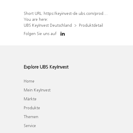
Short URL:
https://keyinvest-de.ubs.com/produkt/detail/index/isin/DE000WA0CN83
You are here:
UBS KeyInvest Deutschland
Produktdetail
Folgen Sie uns auf
Explore UBS KeyInvest
Home
Mein KeyInvest
Märkte
Produkte
Themen
Service