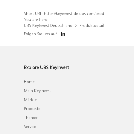
Short URL:
https://keyinvest-de.ubs.com/produkt/detail/index/isin/DE000WA0BJ23
You are here:
UBS KeyInvest Deutschland
Produktdetail
Folgen Sie uns auf
Explore UBS KeyInvest
Home
Mein KeyInvest
Märkte
Produkte
Themen
Service