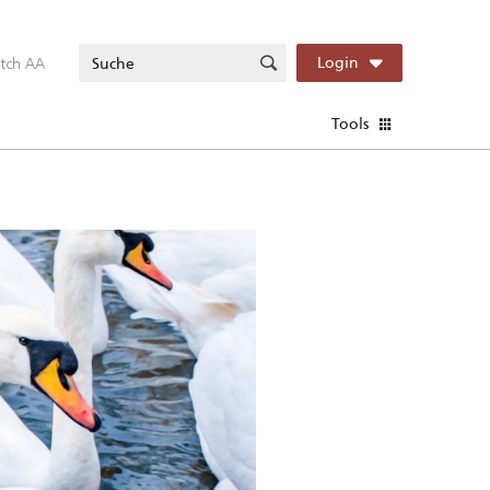
itch AA
Login
Tools