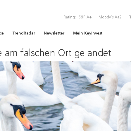
Rating:
S&P A+
|
Moody’s Aa2
|
F
ice
TrendRadar
Newsletter
Mein KeyInvest
e am falschen Ort gelandet