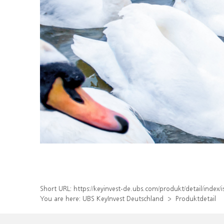
Short URL:
https://keyinvest-de.ubs.com/produkt/detail/inde
You are here:
UBS KeyInvest Deutschland
Produktdetail