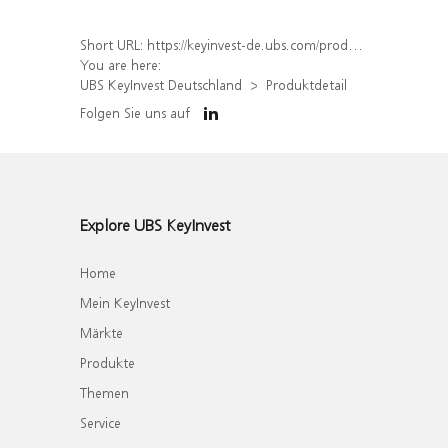
Short URL:
https://keyinvest-de.ubs.com/produkt/detail/index/isin/DE000WA083W3
You are here:
UBS KeyInvest Deutschland
Produktdetail
Folgen Sie uns auf
Explore UBS KeyInvest
Home
Mein KeyInvest
Märkte
Produkte
Themen
Service