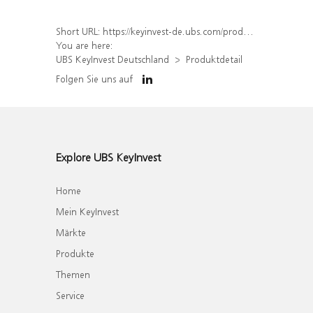
Short URL:
https://keyinvest-de.ubs.com/produkt/detail/index/isin/DE000WA07MF8
You are here:
UBS KeyInvest Deutschland
Produktdetail
Folgen Sie uns auf
Explore UBS KeyInvest
Home
Mein KeyInvest
Märkte
Produkte
Themen
Service