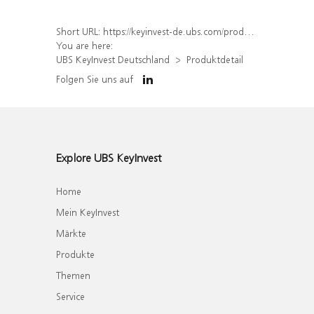
Short URL:
https://keyinvest-de.ubs.com/produkt/detail/index/isin/DE000WA06UF3
You are here:
UBS KeyInvest Deutschland
Produktdetail
Folgen Sie uns auf
Explore UBS KeyInvest
Home
Mein KeyInvest
Märkte
Produkte
Themen
Service