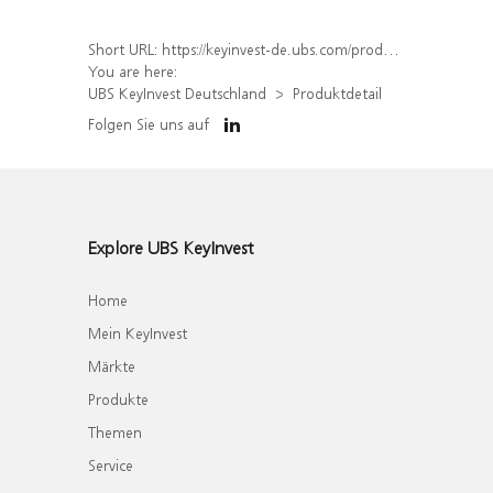
Short URL:
https://keyinvest-de.ubs.com/produkt/detail/index/isin/DE000WA06JS9
You are here:
UBS KeyInvest Deutschland
Produktdetail
Folgen Sie uns auf
Explore UBS KeyInvest
Home
Mein KeyInvest
Märkte
Produkte
Themen
Service