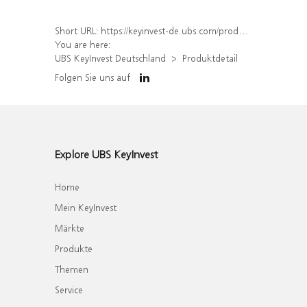
Short URL:
https://keyinvest-de.ubs.com/produkt/detail/index/isin/DE000WA063F0
You are here:
UBS KeyInvest Deutschland
Produktdetail
Folgen Sie uns auf
Explore UBS KeyInvest
Home
Mein KeyInvest
Märkte
Produkte
Themen
Service