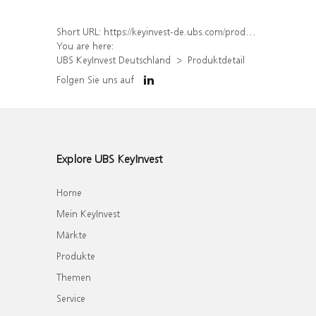
Short URL:
https://keyinvest-de.ubs.com/produkt/detail/index/isin/DE000WA04YL8
You are here:
UBS KeyInvest Deutschland
Produktdetail
Folgen Sie uns auf
Explore UBS KeyInvest
Home
Mein KeyInvest
Märkte
Produkte
Themen
Service