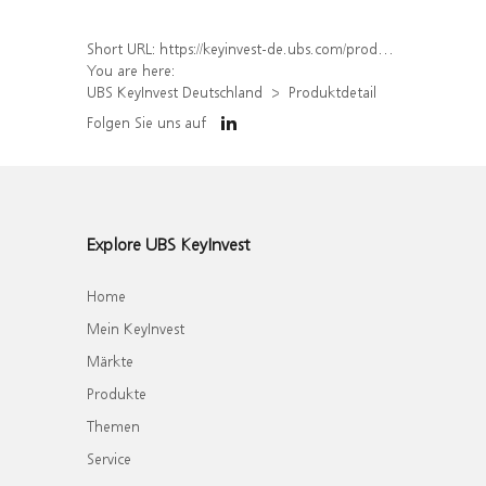
Short URL:
https://keyinvest-de.ubs.com/produkt/detail/index/isin/DE000WA041B5
You are here:
UBS KeyInvest Deutschland
Produktdetail
Folgen Sie uns auf
Explore UBS KeyInvest
Home
Mein KeyInvest
Märkte
Produkte
Themen
Service