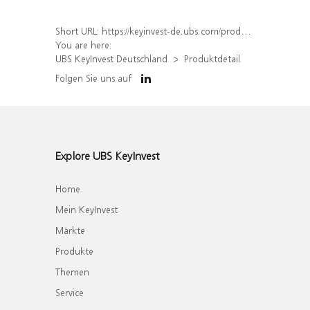
Short URL:
https://keyinvest-de.ubs.com/produkt/detail/index/isin/DE000WA03DA7
You are here:
UBS KeyInvest Deutschland
Produktdetail
Folgen Sie uns auf
Explore UBS KeyInvest
Home
Mein KeyInvest
Märkte
Produkte
Themen
Service