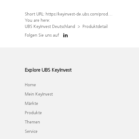
Short URL:
https://keyinvest-de.ubs.com/produkt/detail/index/isin/DE000WA02VV7
You are here:
UBS KeyInvest Deutschland
Produktdetail
Folgen Sie uns auf
Explore UBS KeyInvest
Home
Mein KeyInvest
Märkte
Produkte
Themen
Service