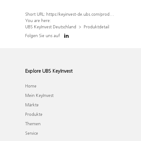
Short URL:
https://keyinvest-de.ubs.com/produkt/detail/index/isin/DE000WA02FS6
You are here:
UBS KeyInvest Deutschland
Produktdetail
Folgen Sie uns auf
Explore UBS KeyInvest
Home
Mein KeyInvest
Märkte
Produkte
Themen
Service