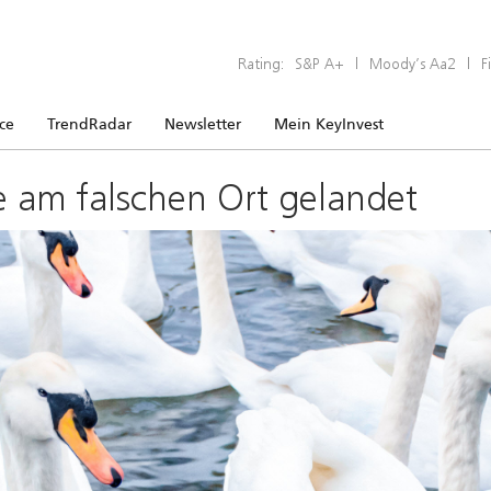
Rating:
S&P A+
|
Moody’s Aa2
|
F
ice
TrendRadar
Newsletter
Mein KeyInvest
e am falschen Ort gelandet