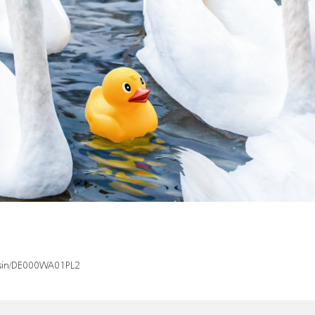
x/isin/DE000WA01PL2