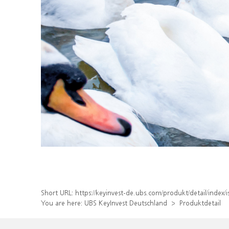
Short URL:
https://keyinvest-de.ubs.com/produkt/detail/inde
You are here:
UBS KeyInvest Deutschland
Produktdetail