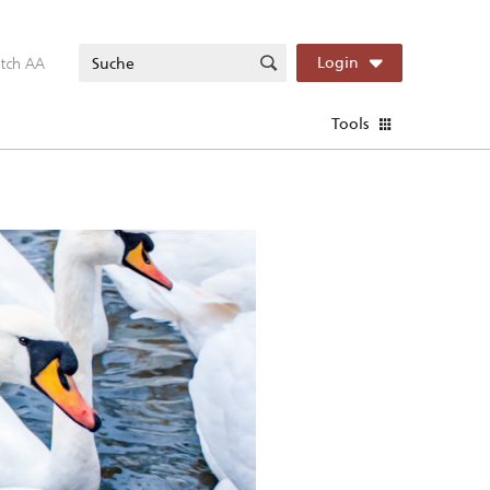
itch AA
Login
Tools