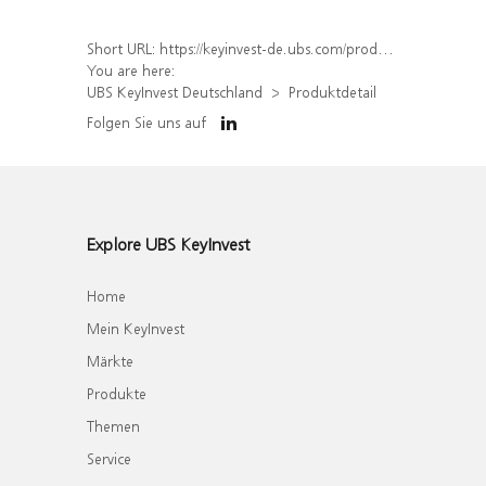
Short URL:
https://keyinvest-de.ubs.com/produkt/detail/index/isin/DE000WA01DU9
You are here:
UBS KeyInvest Deutschland
Produktdetail
Folgen Sie uns auf
Explore UBS KeyInvest
Home
Mein KeyInvest
Märkte
Produkte
Themen
Service