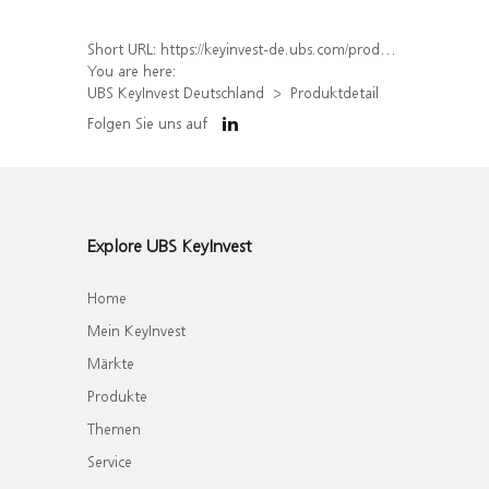
Short URL:
https://keyinvest-de.ubs.com/produkt/detail/index/isin/DE000WA00XT1
You are here:
UBS KeyInvest Deutschland
Produktdetail
Folgen Sie uns auf
Explore UBS KeyInvest
Home
Mein KeyInvest
Märkte
Produkte
Themen
Service