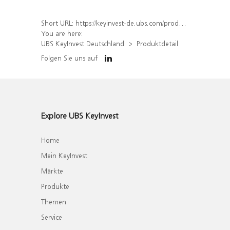
Short URL:
https://keyinvest-de.ubs.com/produkt/detail/index/isin/DE000WA002R3
You are here:
UBS KeyInvest Deutschland
Produktdetail
Folgen Sie uns auf
Explore UBS KeyInvest
Home
Mein KeyInvest
Märkte
Produkte
Themen
Service