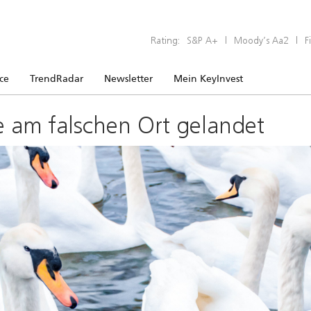
Rating:
S&P A+
|
Moody’s Aa2
|
F
ice
TrendRadar
Newsletter
Mein KeyInvest
e am falschen Ort gelandet