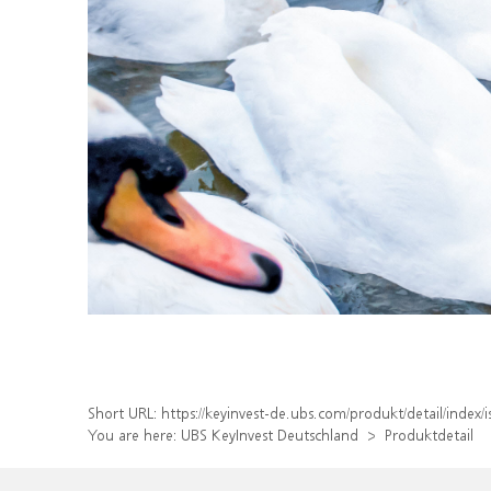
Short URL:
https://keyinvest-de.ubs.com/produkt/detail/inde
You are here:
UBS KeyInvest Deutschland
Produktdetail