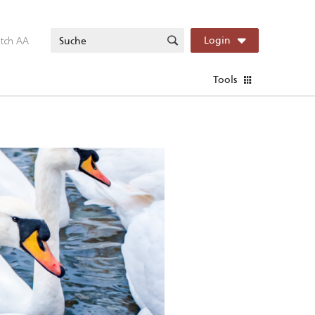
itch AA
Login
Tools