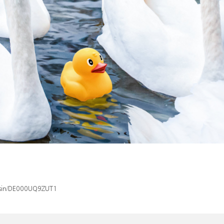
x/isin/DE000UQ9ZUT1