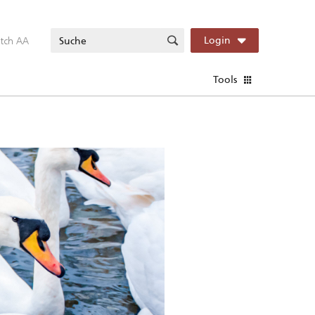
itch AA
Login
Tools