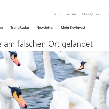
Rating:
S&P A+
|
Moody’s Aa2
|
F
ice
TrendRadar
Newsletter
Mein KeyInvest
e am falschen Ort gelandet