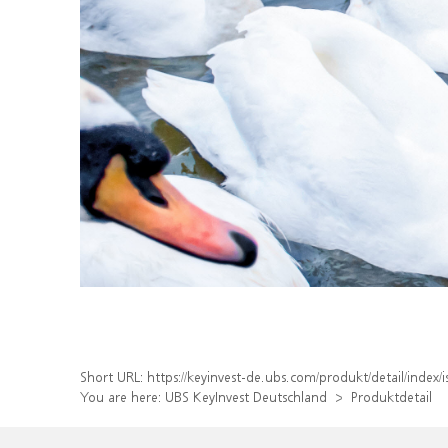
Short URL:
https://keyinvest-de.ubs.com/produkt/detail/inde
You are here:
UBS KeyInvest Deutschland
Produktdetail