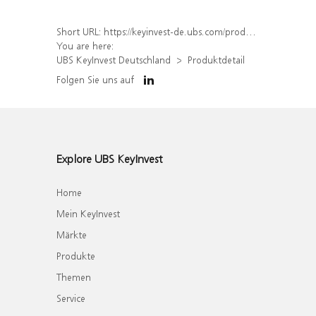
Short URL:
https://keyinvest-de.ubs.com/produkt/detail/index/isin/DE000UQ9XZU3
You are here:
UBS KeyInvest Deutschland
Produktdetail
Folgen Sie uns auf
Explore UBS KeyInvest
Home
Mein KeyInvest
Märkte
Produkte
Themen
Service