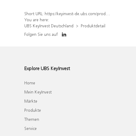
Short URL:
https://keyinvest-de.ubs.com/produkt/detail/index/isin/DE000UQ9NGW0
You are here:
UBS KeyInvest Deutschland
Produktdetail
Folgen Sie uns auf
Explore UBS KeyInvest
Home
Mein KeyInvest
Märkte
Produkte
Themen
Service