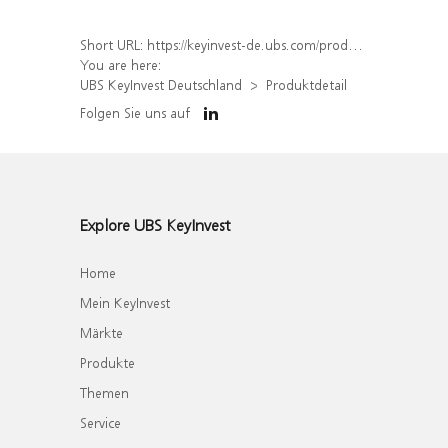
Short URL:
https://keyinvest-de.ubs.com/produkt/detail/index/isin/DE000UQ9JZ26
You are here:
UBS KeyInvest Deutschland
Produktdetail
Folgen Sie uns auf
Explore UBS KeyInvest
Home
Mein KeyInvest
Märkte
Produkte
Themen
Service