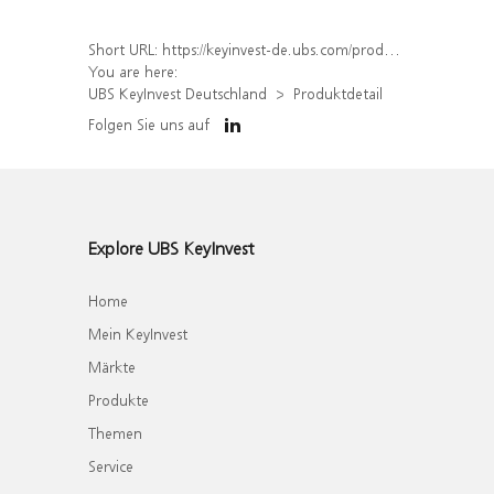
Short URL:
https://keyinvest-de.ubs.com/produkt/detail/index/isin/DE000UQ9JUM0
You are here:
UBS KeyInvest Deutschland
Produktdetail
Folgen Sie uns auf
Explore UBS KeyInvest
Home
Mein KeyInvest
Märkte
Produkte
Themen
Service