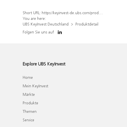
Short URL:
https://keyinvest-de.ubs.com/produkt/detail/index/isin/DE000UQ9HZ77
You are here:
UBS KeyInvest Deutschland
Produktdetail
Folgen Sie uns auf
Explore UBS KeyInvest
Home
Mein KeyInvest
Märkte
Produkte
Themen
Service