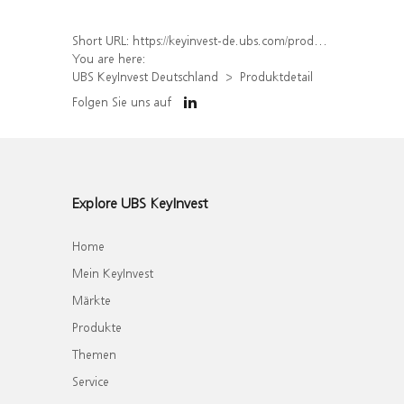
Short URL:
https://keyinvest-de.ubs.com/produkt/detail/index/isin/DE000UQ9HDW9
You are here:
UBS KeyInvest Deutschland
Produktdetail
Folgen Sie uns auf
Explore UBS KeyInvest
Home
Mein KeyInvest
Märkte
Produkte
Themen
Service