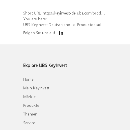
Short URL:
https://keyinvest-de.ubs.com/produkt/detail/index/isin/DE000UQ9G4Q1
You are here:
UBS KeyInvest Deutschland
Produktdetail
Folgen Sie uns auf
Explore UBS KeyInvest
Home
Mein KeyInvest
Märkte
Produkte
Themen
Service