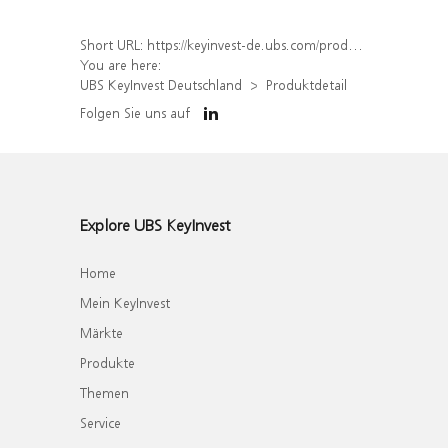
Short URL:
https://keyinvest-de.ubs.com/produkt/detail/index/isin/DE000UQ9EZU3
You are here:
UBS KeyInvest Deutschland
Produktdetail
Folgen Sie uns auf
Explore UBS KeyInvest
Home
Mein KeyInvest
Märkte
Produkte
Themen
Service